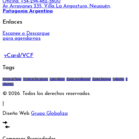
Oficina: +54-294-482-5600
Av Arrayanes 235, Villa La Angostura, Neuquén,
Patagonia Argentina
Enlaces
Escanee o Descargue
para agendarnos
vCard/VCF
Tags
Vista al lago
Vista a los cerros
Lote plano
Zona residencial
Zona bosque
1 planta
2
plantas
© 2026. Todos los derechos reservados.
|
Diseño Web
Grupo Globaliza
Comparar Propiedades