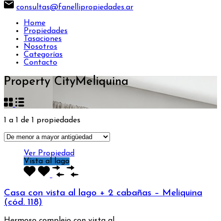
consultas@fanellipropiedades.ar
Home
Propiedades
Tasaciones
Nosotros
Categorías
Contacto
Property City
Meliquina
1
a
1
de
1
propiedades
Ver Propiedad
Vista al lago
Casa con vista al lago + 2 cabañas – Meliquina
(cód. 118)
Hermoso complejo con vista al…