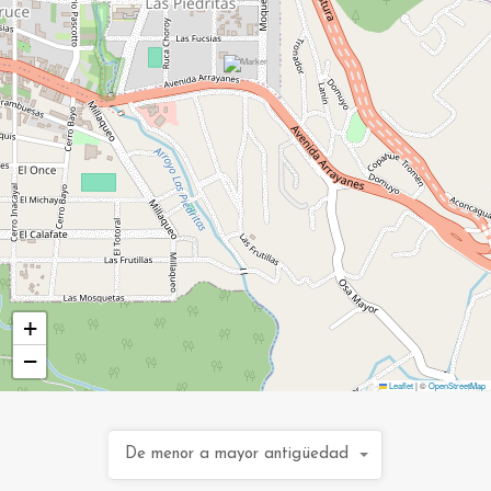
+
−
Leaflet
|
©
OpenStreetMap
De menor a mayor antigüedad