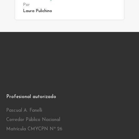
Por
Laura Pulichino
Profesional autorizado
Pascual A. Fanelli
Corredor Público Nacional
Matrícula CMYCPN Nº 26