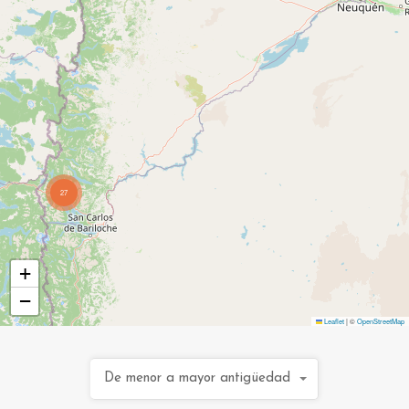
27
+
−
Leaflet
|
©
OpenStreetMap
De menor a mayor antigüedad