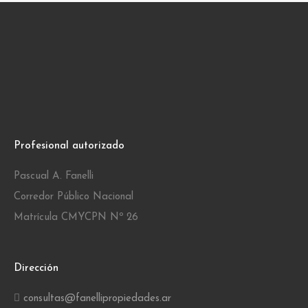
Profesional autorizado
Pascual A. Fanelli
Corredor Público Nacional
Matrícula CMYCPN Nº 26
Dirección
consultas@fanellipropiedades.ar