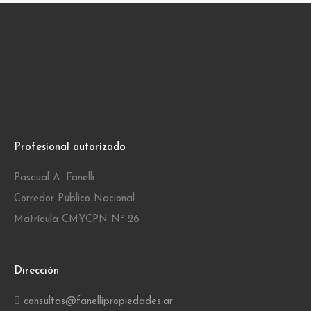
Profesional autorizado
Pascual A. Fanelli
Corredor Público Nacional
Matrícula CMYCPN Nº 26
Dirección
consultas@fanellipropiedades.ar