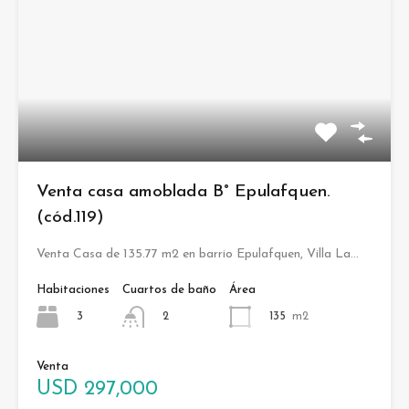
Venta casa amoblada B° Epulafquen.
(cód.119)
Venta Casa de 135.77 m2 en barrio Epulafquen, Villa La…
Habitaciones
Cuartos de baño
Área
3
135
m2
2
Venta
USD 297,000