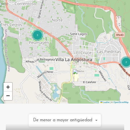
3
2
+
−
Leaflet
|
©
OpenStreetMap
De menor a mayor antigüedad