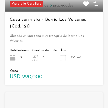
Vista a la Cordillera
1
a
6
de
8
propiedades
Casa con vista – Barrio Los Volcanes
(Cód. 121)
Ubicada en una zona muy tranquila del barrio Los
Volcanes,…
Habitaciones
Cuartos de baño
Área
3
135
m2
2
Venta
USD 290,000