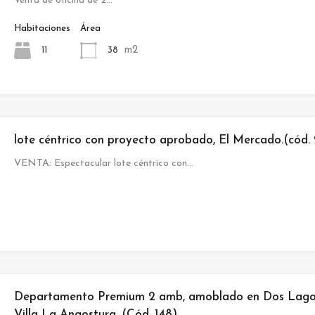
Venta de oficina de 2…
Habitaciones
Área
m2
11
38
lote céntrico con proyecto aprobado, El Mercado.(cód.
VENTA: Espectacular lote céntrico con…
Departamento Premium 2 amb, amoblado en Dos Lago
Villa La Angostura. (Cód. 148)