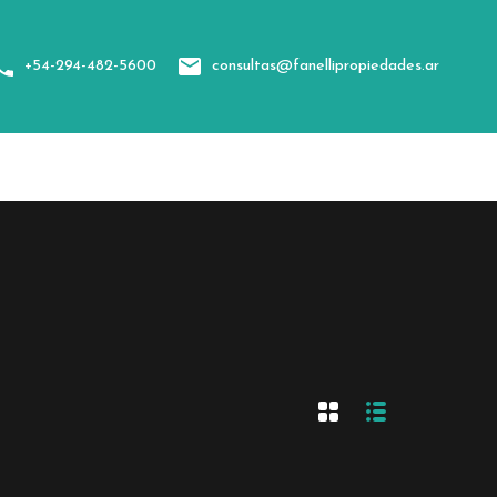
sotros
Categorías
Contacto
+54-294-482-5600
consultas@fanellipropiedades.ar
+54-294-482-5600