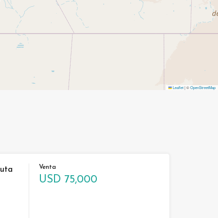
Leaflet
|
©
OpenStreetMap
Venta
Ruta
USD 75,000