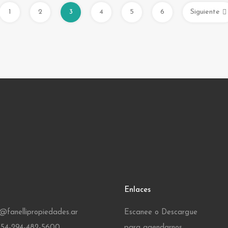
1
2
3
4
5
6
Siguiente
Enlaces
s@fanellipropiedades.ar
Escanee o Descargue
 +54-294-482-5600
para agendarnos