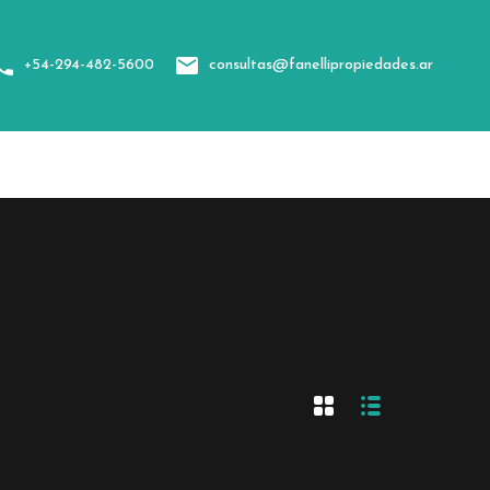
sotros
Categorías
Contacto
+54-294-482-5600
consultas@fanellipropiedades.ar
+54-294-482-5600