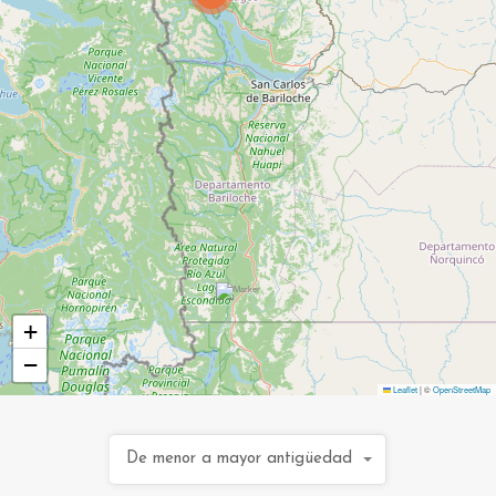
+
−
Leaflet
|
©
OpenStreetMap
De menor a mayor antigüedad