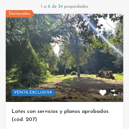
1
a
6
de
24
propiedades
Destacados
VENTA EXCLUSIVA
Lotes con servicios y planos aprobados
(cód. 207)