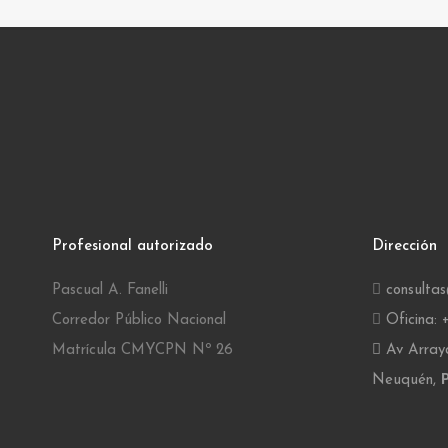
Profesional autorizado
Dirección
Pascual A. Fanelli
consulta
Corredor Público Nacional
Oficina:
Matrícula CMYCPN Nº 26
Av Arraya
Neuquén,