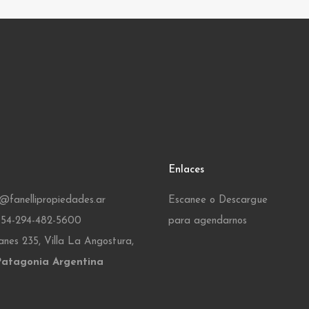
Enlaces
s@fanellipropiedades.ar
Escanee o Descargue
 +54-294-482-5600
para agendarnos
nes 235, Villa La Angostura,
Patagonia Argentina