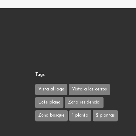
Tags
Vista al lago
Vista a los cerros
Lote plano
Zona residencial
Zona bosque
1 planta
2 plantas