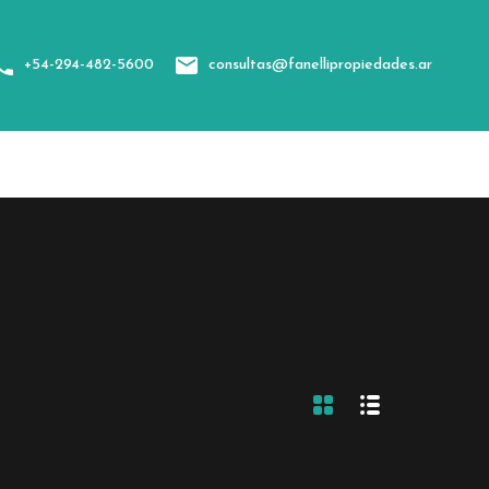
sotros
Categorías
Contacto
+54-294-482-5600
consultas@fanellipropiedades.ar
+54-294-482-5600