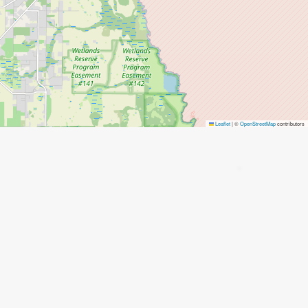
Leaflet
|
©
OpenStreetMap
contributors