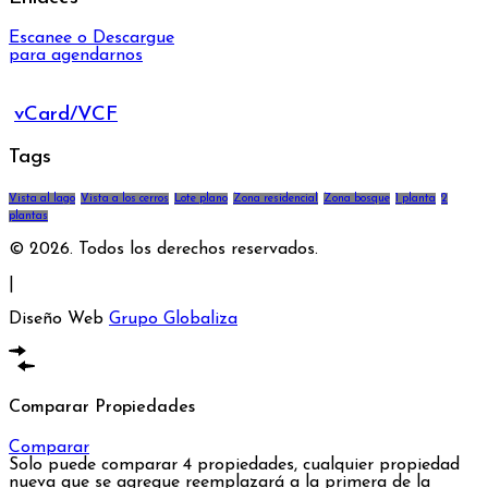
Escanee o Descargue
para agendarnos
vCard/VCF
Tags
Vista al lago
Vista a los cerros
Lote plano
Zona residencial
Zona bosque
1 planta
2
plantas
© 2026. Todos los derechos reservados.
|
Diseño Web
Grupo Globaliza
Comparar Propiedades
Comparar
Solo puede comparar 4 propiedades, cualquier propiedad
nueva que se agregue reemplazará a la primera de la