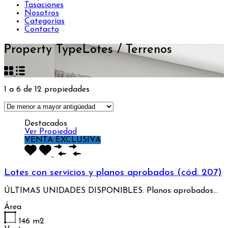
Tasaciones
Nosotros
Categorías
Contacto
Property Type
Lotes / Terrenos
1
a
6
de
12
propiedades
Destacados
Ver Propiedad
VENTA EXCLUSIVA
Lotes con servicios y planos aprobados (cód. 207)
ÚLTIMAS UNIDADES DISPONIBLES. Planos aprobados…
Área
146
m2