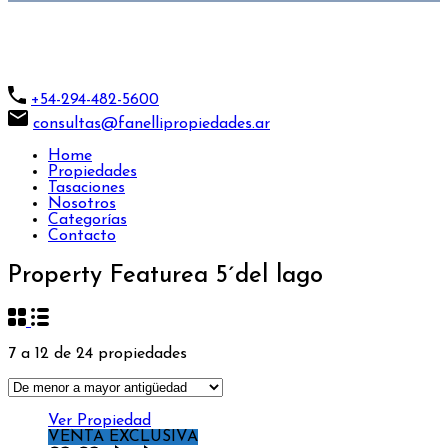
+54-294-482-5600
consultas@fanellipropiedades.ar
Home
Propiedades
Tasaciones
Nosotros
Categorías
Contacto
Property Feature
a 5´del lago
7
a
12
de
24
propiedades
Ver Propiedad
VENTA EXCLUSIVA