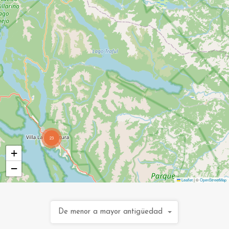
23
+
−
Leaflet
|
©
OpenStreetMap
De menor a mayor antigüedad