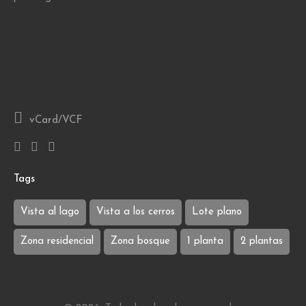
vCard/VCF
Tags
Vista al lago
Vista a los cerros
Lote plano
Zona residencial
Zona bosque
1 planta
2 plantas