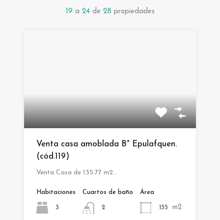
19
a
24
de
28
propiedades
Venta casa amoblada B° Epulafquen.
(cód.119)
Venta Casa de 135.77 m2…
Habitaciones
Cuartos de baño
Área
m2
3
135
2