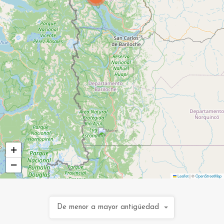
+
−
Leaflet
|
©
OpenStreetMap
De menor a mayor antigüedad